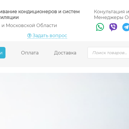
ционеров в Москве
й ассортимент кондиционеров, их установку, ремон
живание кондиционеров и систем
Конультация 
тиляции
Менеджеры O
 и Московской Области
Задать вопрос
Поиск
и
Оплата
Доставка
товаров