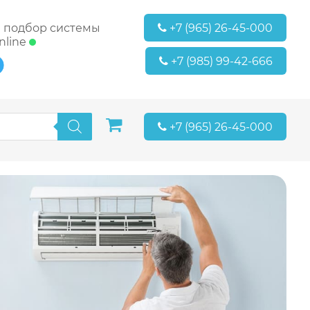
т и осблуживание по выгодной цене в Москве
и подбор системы
+7 (965) 26-45-000
nline
+7 (985) 99-42-666
+7 (965) 26-45-000