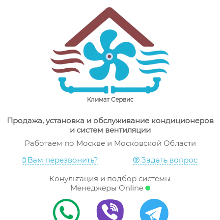
Skip
"Климат Сервис" – продажа, ремонт и сервис
Комапния "Климат Сервис" рада предложить широкий
to
кондиционеров в Москве
ассортимент кондиционеров, их установку, ремонт и
content
осблуживание по выгодной цене в Москве
Климат Сервис
Продажа, установка и обслуживание кондиционеров
и систем вентиляции
Работаем по Москве и Московской Области
Вам перезвонить?
Задать вопрос
Конультация и подбор системы
Менеджеры Online