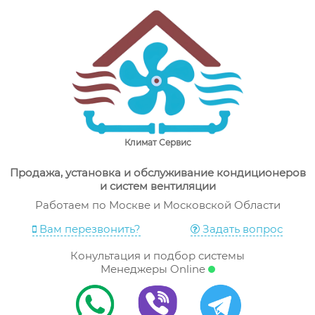
Skip
"Климат Сервис" – продажа, ремонт и сервис
Комапния "Климат Сервис" рада предложить широкий
to
кондиционеров в Москве
ассортимент кондиционеров, их установку, ремонт и
content
осблуживание по выгодной цене в Москве
Климат Сервис
Продажа, установка и обслуживание кондиционеров
и систем вентиляции
Работаем по Москве и Московской Области
Вам перезвонить?
Задать вопрос
Конультация и подбор системы
Менеджеры Online