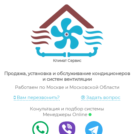
Skip
"Климат Сервис" – продажа, ремонт и сервис
Комапния "Климат Сервис" рада предложить широкий
to
кондиционеров в Москве
ассортимент кондиционеров, их установку, ремонт и
content
осблуживание по выгодной цене в Москве
Климат Сервис
Продажа, установка и обслуживание кондиционеров
и систем вентиляции
Работаем по Москве и Московской Области
Вам перезвонить?
Задать вопрос
Конультация и подбор системы
Менеджеры Online